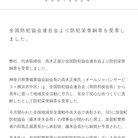
弊社、代表取締役 髙木正俊が全国防犯協会連合会より防犯栄誉
銅章を受章しました。
神奈川県警備業協会副会長の髙木正俊氏（オールジャパンサービ
ス＝横浜市中区）は、全国防犯協会連合会（岡田邦俊会長）から
長年に渡って地域安全活動に尽力し、安全で安心な街づくりに貢
献したとして防犯栄誉銅章を受章した。
今月開かれた全国地域安全運動中央大会で表彰され、3日に加賀町
防犯協会（藤木幸夫会長）の理事会が開かれた席上、加賀町警察
者の田島正蔵署長から表彰状、藤木会長から銅賞が手渡された。
髙木氏は、加賀町警察署や加賀町防犯協会が実施している安全安